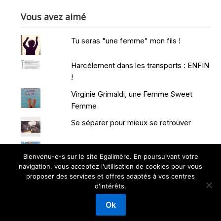
Vous avez aimé
Tu seras "une femme" mon fils !
Harcèlement dans les transports : ENFIN
!
Virginie Grimaldi, une Femme Sweet
Femme
Se séparer pour mieux se retrouver
Le syndrome de la princesse...
Bienvenu-e-s sur le site Egalimère. En poursuivant votre
navigation, vous acceptez l'utilisation de cookies pour vous
proposer des services et offres adaptés à vos centres
d'intérêts.
©2026 EGALIMERE
| Powered by WordPress and
Superb
Ok
Themes!