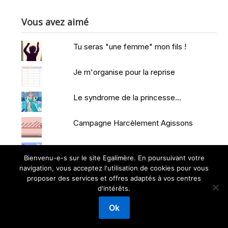
Vous avez aimé
Tu seras "une femme" mon fils !
Je m'organise pour la reprise
Le syndrome de la princesse...
Campagne Harcèlement Agissons
Et si c'était possible #10dumois
Bienvenu-e-s sur le site Egalimère. En poursuivant votre
navigation, vous acceptez l'utilisation de cookies pour vous
proposer des services et offres adaptés à vos centres
d'intérêts.
©2026 EGALIMERE
| Powered by WordPress and
Superb
Ok
Themes!