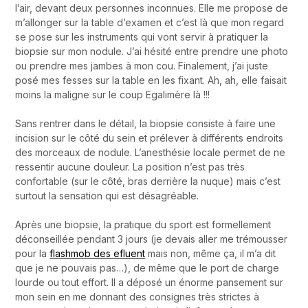
l’air, devant deux personnes inconnues. Elle me propose de
m’allonger sur la table d’examen et c’est là que mon regard
se pose sur les instruments qui vont servir à pratiquer la
biopsie sur mon nodule. J’ai hésité entre prendre une photo
ou prendre mes jambes à mon cou. Finalement, j’ai juste
posé mes fesses sur la table en les fixant. Ah, ah, elle faisait
moins la maligne sur le coup Egalimère là !!!
Sans rentrer dans le détail, la biopsie consiste à faire une
incision sur le côté du sein et prélever à différents endroits
des morceaux de nodule. L’anesthésie locale permet de ne
ressentir aucune douleur. La position n’est pas très
confortable (sur le côté, bras derrière la nuque) mais c’est
surtout la sensation qui est désagréable.
Après une biopsie, la pratique du sport est formellement
déconseillée pendant 3 jours (je devais aller me trémousser
pour la
flashmob des efluent
mais non, même ça, il m’a dit
que je ne pouvais pas…), de même que le port de charge
lourde ou tout effort. Il a déposé un énorme pansement sur
mon sein en me donnant des consignes très strictes à