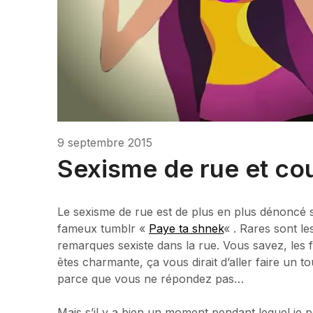
9 septembre 2015
Sexisme de rue et co
Le sexisme de rue est de plus en plus dénoncé s
fameux tumblr «
Paye ta shnek
« . Rares sont l
remarques sexiste dans la rue. Vous savez, le
êtes charmante, ça vous dirait d’aller faire un 
parce que vous ne répondez pas…
Mais s’il y a bien un moment pendant lequel je p