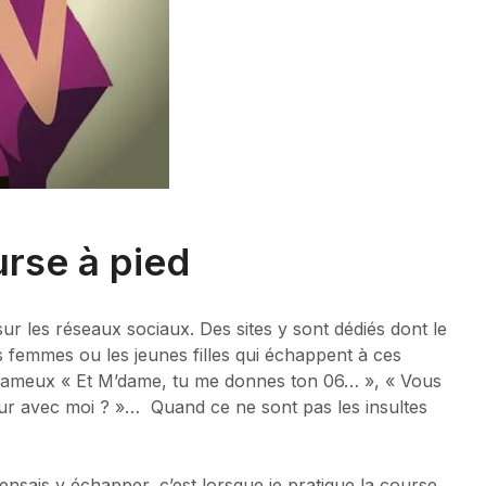
urse à pied
ur les réseaux sociaux. Des sites y sont dédiés dont le
es femmes ou les jeunes filles qui échappent à ces
s fameux « Et M’dame, tu me donnes ton 06… », « Vous
tour avec moi ? »… Quand ce ne sont pas les insultes
ensais y échapper, c’est lorsque je pratique la course