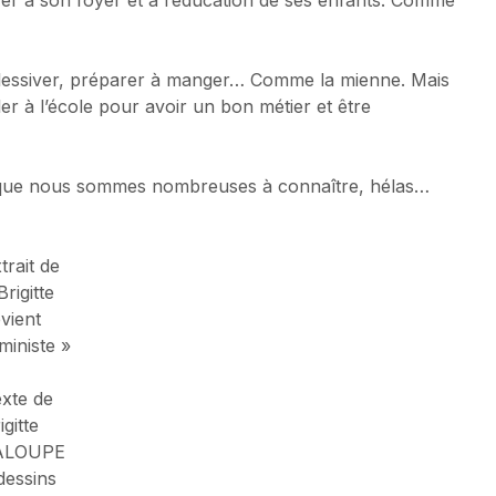
, lessiver, préparer à manger… Comme la mienne. Mais
ler à l’école pour avoir un bon métier et être
s que nous sommes nombreuses à connaître, hélas…
trait de
Brigitte
vient
ministe »
xte de
igitte
ALOUPE
dessins