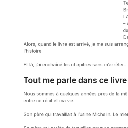
Te
Br
L
– 
d
Da
Alors, quand le livre est arrivé, je me suis ar
l’histoire.
Et là, j’ai enchaîné les chapitres sans m’arrêter…
Tout me parle dans ce livre
Nous sommes à quelques années près de la même
entre ce récit et ma vie.
Son père qui travaillait à l’usine Michelin. Le m
Sa mère qui arrête de travailler pour se consac