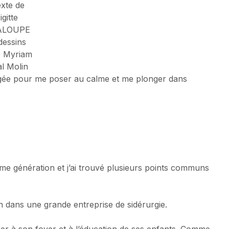
xte de
igitte
ALOUPE
dessins
e Myriam
l Molin
rangée pour me poser au calme et me plonger dans
 génération et j’ai trouvé plusieurs points communs
ien dans une grande entreprise de sidérurgie.
rer à son foyer et à l’éducation de ses enfants. Comme