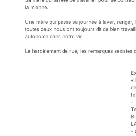
la mienne.
Une mère qui passe sa journée à laver, ranger
toutes deux nous ont toujours dit de bien travail
autonome dans notre vie.
Le harcèlement de rue, les remarques sexiste
Ex
« 
de
fé
–
Te
Br
L
– 