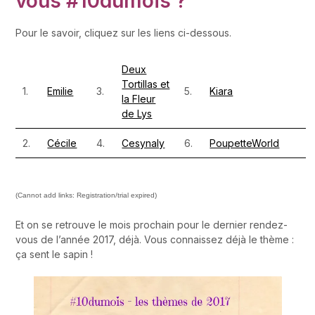
vous #10dumois ?
Pour le savoir, cliquez sur les liens ci-dessous.
Deux
Tortillas et
1.
Emilie
3.
5.
Kiara
la Fleur
de Lys
2.
Cécile
4.
Cesynaly
6.
PoupetteWorld
(Cannot add links: Registration/trial expired)
Et on se retrouve le mois prochain pour le dernier rendez-
vous de l’année 2017, déjà. Vous connaissez déjà le thème :
ça sent le sapin !