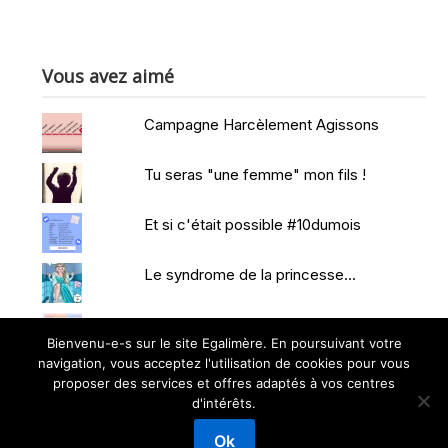
Vous avez aimé
Campagne Harcèlement Agissons
Tu seras "une femme" mon fils !
Et si c'était possible #10dumois
Le syndrome de la princesse...
Je m'organise pour la reprise
Bienvenu-e-s sur le site Egalimère. En poursuivant votre
navigation, vous acceptez l'utilisation de cookies pour vous
proposer des services et offres adaptés à vos centres
d'intérêts.
©2026 EGALIMERE
| Powered by WordPress and
Superb
Ok